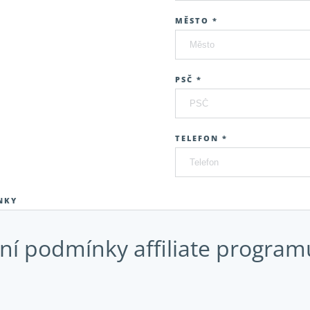
MĚSTO *
PSČ *
TELEFON *
NKY
í podmínky affiliate program