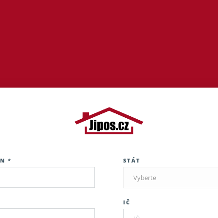
N *
STÁT
Vyberte
IČ