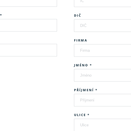
*
DIČ
FIRMA
JMÉNO *
PŘÍJMENÍ *
ULICE *